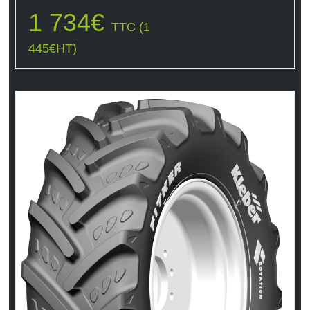
1 734
€
TTC (
1
445
€
HT)