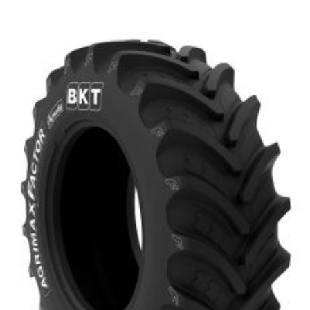
Poids lourd
Jantes
Gardiennage
Mécanique rapide
Contact