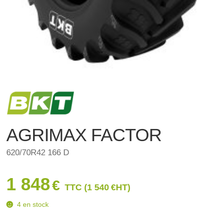
AGRIMAX FACTOR
620/70R42 166 D
1 848
€
TTC (
1 540
€
HT)
4 en stock