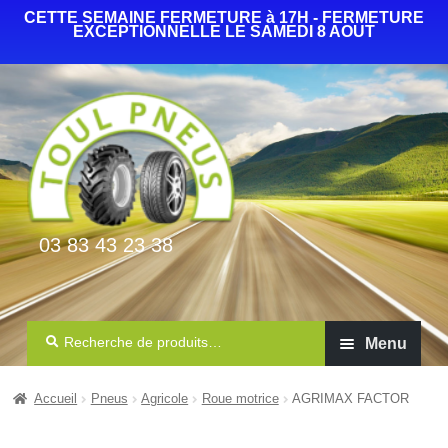
CETTE SEMAINE FERMETURE à 17H - FERMETURE
EXCEPTIONNELLE LE SAMEDI 8 AOUT
03 83 43 23 38
Recherche
Menu
Auto Camionnette 4×4
Accueil
Pneus
Agricole
Roue motrice
AGRIMAX FACTOR
Agricole