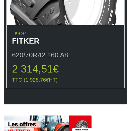
Kleber
FITKER
620/70R42 160 A8
2 314,51
€
TTC (
1 928,76
€
HT)