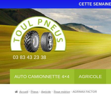
CETTE SEMAINE
03 83 43 23 38
AUTO CAMIONNETTE 4×4
AGRICOLE
Accueil
Pneus
Agricole
Roue motrice
AGRIMAX FACTOR