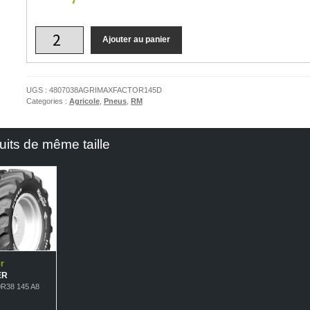
Ajouter au panier
UGS :
4807038AGRIMAXFACTOR145D
Categories :
Agricole
,
Pneus
,
RM
uits de même taille
r
ER
0R38 145 A8