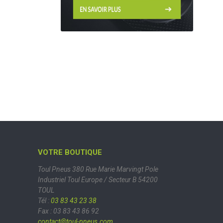
VOTRE BOUTIQUE
Toul Pneus
380 Rue Marie Marvingt
Pole
Industriel Toul Europe / Secteur B
54200
TOUL
Tél :
03 83 43 23 38
Fax : 03 83 43 86 92
contact@toul-pneus.com