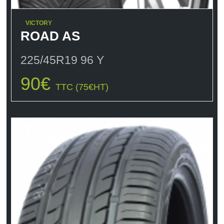
VICTORY
ROAD AS
225/45R19 96 Y
90
€
TTC (
75
€
HT)