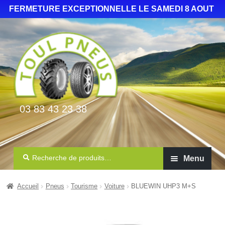
FERMETURE EXCEPTIONNELLE LE SAMEDI 8 AOUT
03 83 43 23 38
Recherche
Menu
Auto Camionnette 4×4
Accueil
Pneus
Tourisme
Voiture
BLUEWIN UHP3 M+S
Agricole
Poids lourd