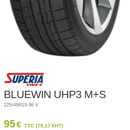
BLUEWIN UHP3 M+S
225/45R19 96 V
95
€
TTC (
79,17
€
HT)