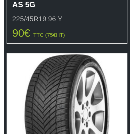
AS 5G
225/45R19 96 Y
90
€
TTC (
75
€
HT)