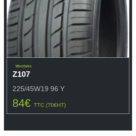
Westlake
Z107
225/45W19 96 Y
84
€
TTC (
70
€
HT)