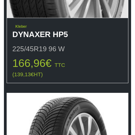
Kleber
DYNAXER HP5
225/45R19 96 W
166,96
€
TTC
(
139,13
€
HT)