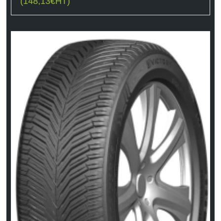
(
148,13
€
HT)