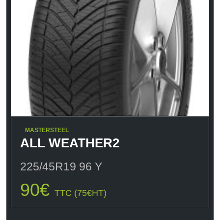
MASTERSTEEL
ALL WEATHER2
225/45R19 96 Y
90
€
TTC (
75
€
HT)