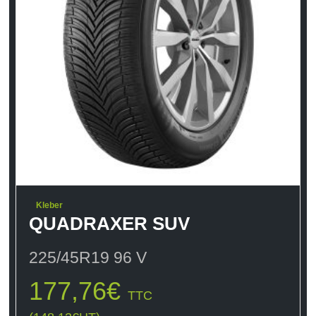
Kleber
QUADRAXER SUV
225/45R19 96 V
177,76
€
TTC