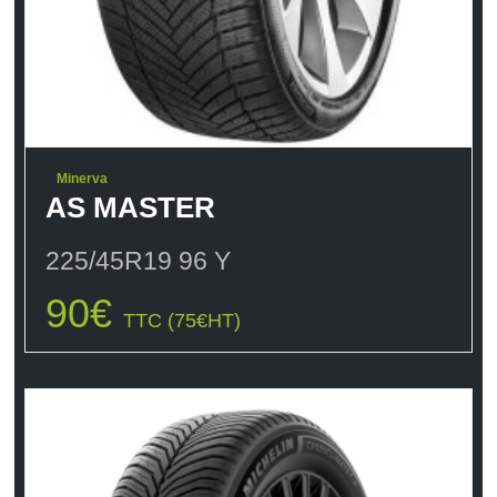
Minerva
AS MASTER
225/45R19 96 Y
90
€
TTC (
75
€
HT)