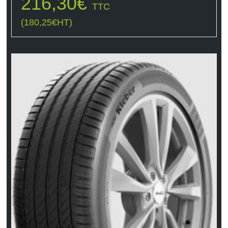
216,30
€
TTC
(
180,25
€
HT)