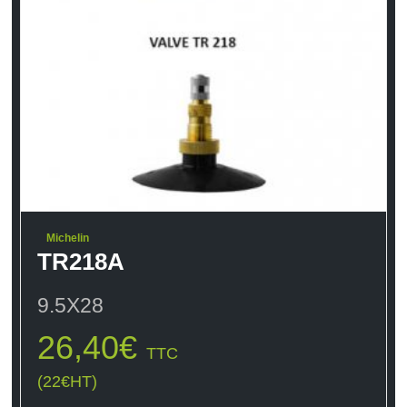
Michelin
TR218A
9.5X28
26,40
€
TTC
(
22
€
HT)