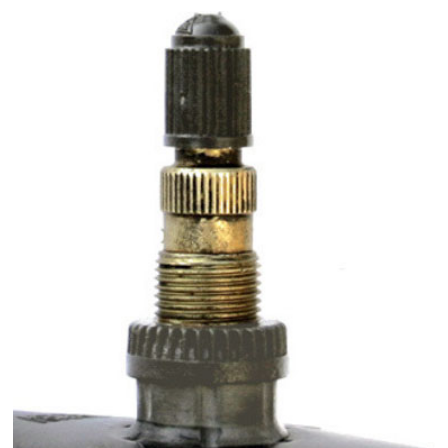
Poids lourd
Jantes
Gardiennage
Mécanique rapide
Contact