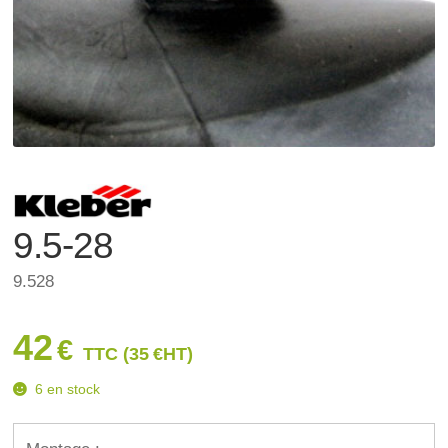
9.5-28
9.528
42
€
TTC (
35
€
HT)
6 en stock