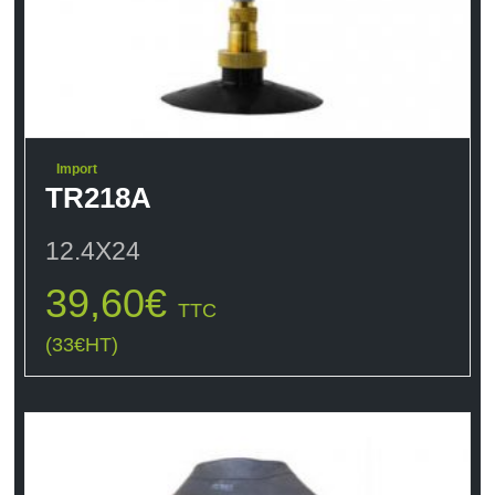
Import
TR218A
12.4X24
39,60
€
TTC
(
33
€
HT)