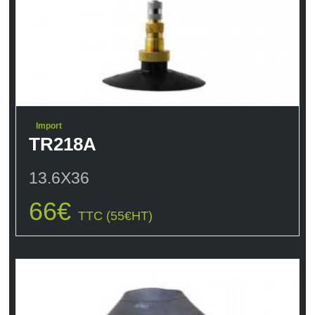
Import
TR218A
13.6X36
66
€
TTC (
55
€
HT)