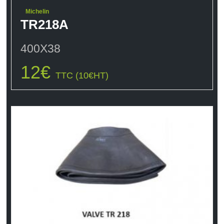
Michelin
TR218A
400X38
12
€
TTC (
10
€
HT)