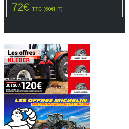
72
€
TTC (
60
€
HT)