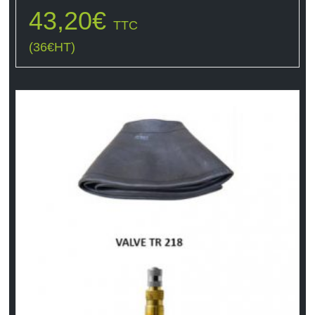
43,20
€
TTC
(
36
€
HT)