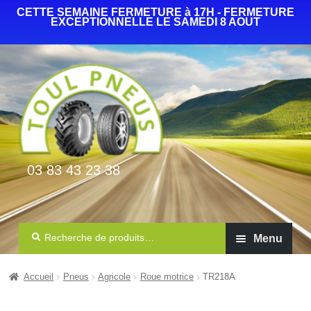
CETTE SEMAINE FERMETURE à 17H - FERMETURE
EXCEPTIONNELLE LE SAMEDI 8 AOUT
03 83 43 23 38
Recherche
Menu
Auto Camionnette 4×4
Accueil
Pneus
Agricole
Roue motrice
TR218A
Agricole