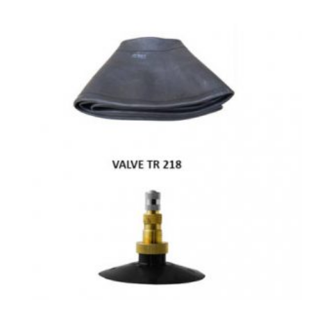
Poids lourd
Jantes
Gardiennage
Mécanique rapide
Contact