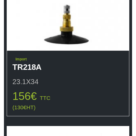
Import
TR218A
23.1X34
156
€
TTC
(
130
€
HT)