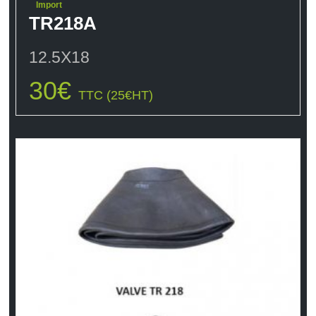
Import
TR218A
12.5X18
30
€
TTC (
25
€
HT)