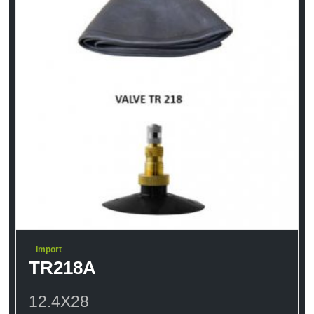
Import
TR218A
12.4X28