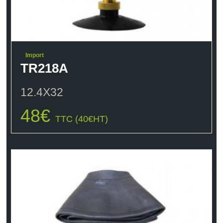
Import
TR218A
12.4X32
48
€
TTC (
40
€
HT)