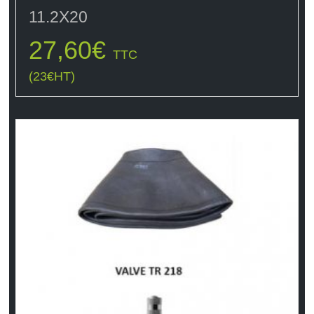
11.2X20
27,60
€
TTC
(
23
€
HT)