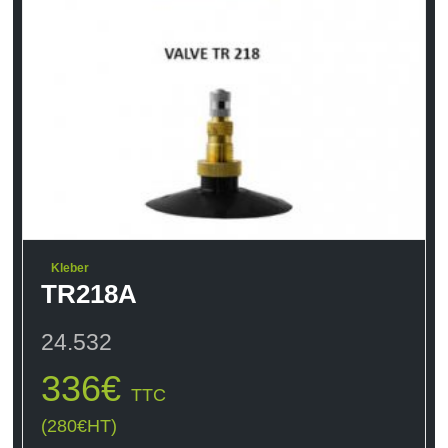
Kleber
TR218A
24.532
336
€
TTC
(
280
€
HT)