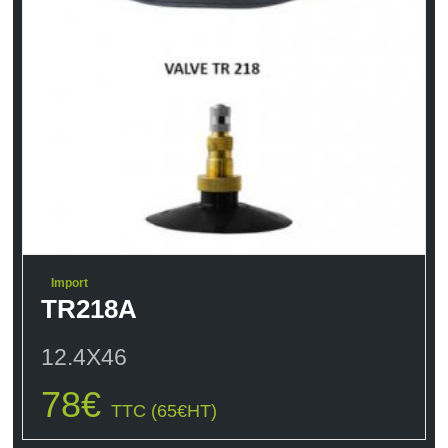
Import
TR218A
12.4X46
78
€
TTC (
65
€
HT)