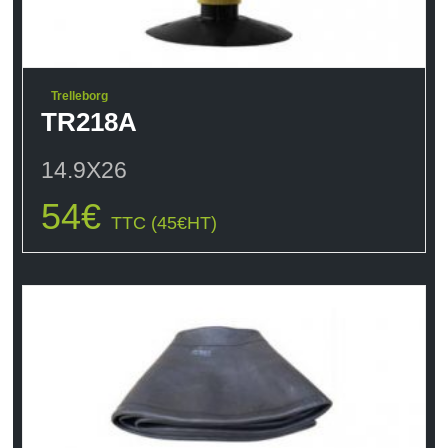
Trelleborg
TR218A
14.9X26
54
€
TTC (
45
€
HT)