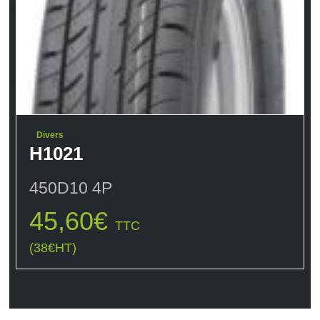
Divers
H1021
450D10 4P
45,60
€
TTC
(
38
€
HT)