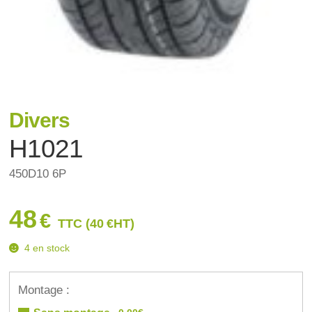
Divers
H1021
450D10 6P
48
€
TTC (
40
€
HT)
4 en stock
Montage :