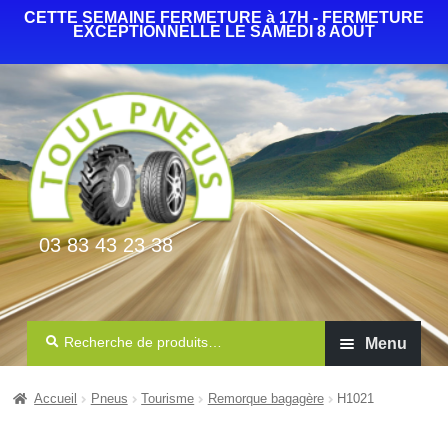
CETTE SEMAINE FERMETURE à 17H - FERMETURE
EXCEPTIONNELLE LE SAMEDI 8 AOUT
03 83 43 23 38
Recherche
Menu
Auto Camionnette 4×4
Accueil
Pneus
Tourisme
Remorque bagagère
H1021
Agricole