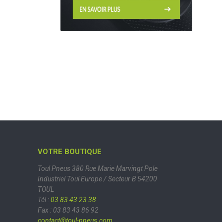
VOTRE BOUTIQUE
Toul Pneus
380 Rue Marie Marvingt
Pole
Industriel Toul Europe / Secteur B
54200
TOUL
Tél :
03 83 43 23 38
Fax : 03 83 43 86 92
contact@toul-pneus.com