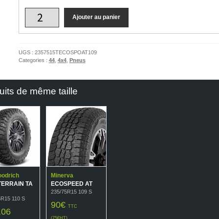
Ajouter au panier
UGS :
2357515TECOSPOAT109
Categories :
44
,
4x4
,
Pneus
uits de même taille
odrich
Minerva
TERRAIN TA
ECOSPEED AT
235/75R15 109 S
5R15 110 S
90
€
TTC
,06
(
75
€
HT)