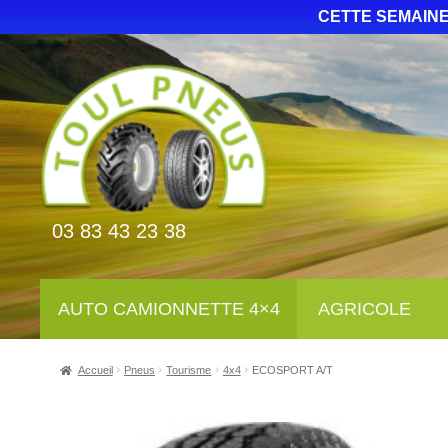
CETTE SEMAINE
03 83 43 23 38
AUTO CAMIONNETTE 4×4
AGRICOLE
Accueil
Pneus
Tourisme
4x4
ECOSPORT A/T