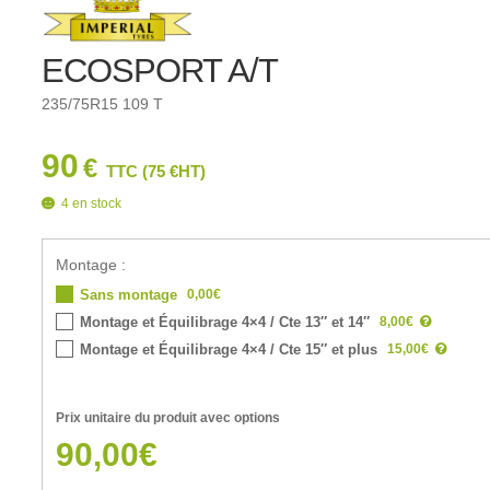
ECOSPORT A/T
235/75R15 109 T
90
€
TTC (
75
€
HT)
4 en stock
Montage :
0,00€
Sans montage
8,00€
Montage et Équilibrage 4×4 / Cte 13″ et 14″
15,00€
Montage et Équilibrage 4×4 / Cte 15″ et plus
Prix unitaire du produit avec options
90,00€