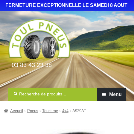
FERMETURE EXCEPTIONNELLE LE SAMEDI 8 AOUT
03 83 43 23 38
Recherche
Menu
Auto Camionnette 4×4
Accueil
Pneus
Tourisme
4x4
A929AT
Agricole
Poids lourd