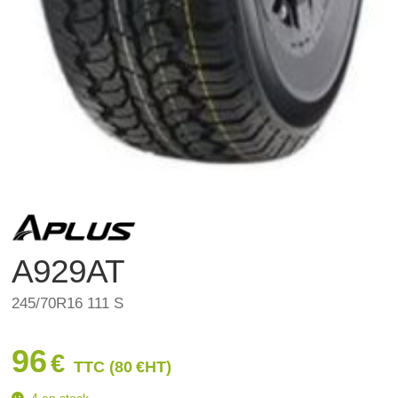
A929AT
245/70R16 111 S
96
€
TTC (
80
€
HT)