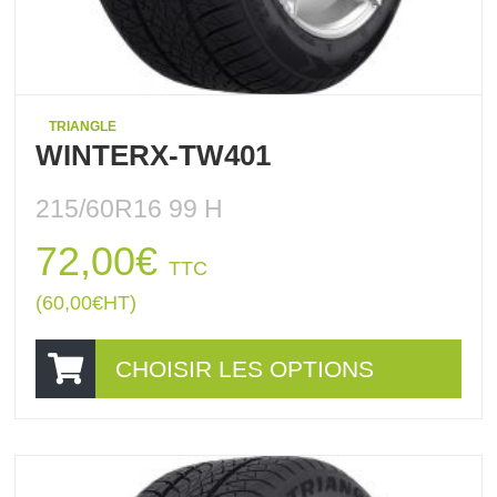
TRIANGLE
WINTERX-TW401
215/60R16 99 H
72,00
€
TTC
(
60,00
€
HT)
CHOISIR LES OPTIONS