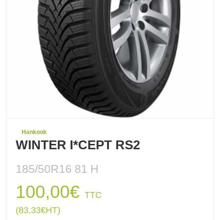
Hankook
WINTER I*CEPT RS2
185/50R16 81 H
100,00
€
TTC
(
83,33
€
HT)