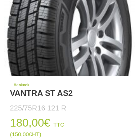
Hankook
VANTRA ST AS2
225/75R16 121 R
180,00
€
TTC
(
150,00
€
HT)