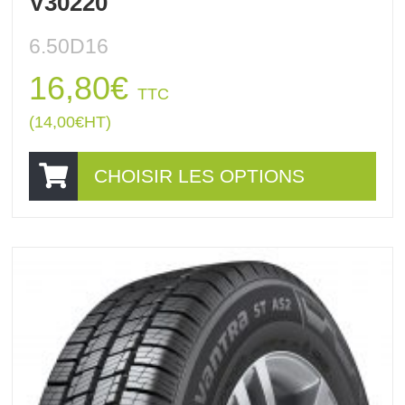
V30220
6.50D16
16,80
€
TTC
(
14,00
€
HT)
CHOISIR LES OPTIONS