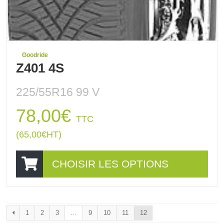
Goodride
Z401 4S
225/55R16 99 V
78,00
€
TTC
(
65,00
€
HT)
CHOISIR LES OPTIONS
1
2
3
…
9
10
11
12