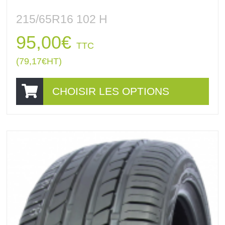
215/65R16 102 H
95,00
€
TTC
(
79,17
€
HT)
CHOISIR LES OPTIONS