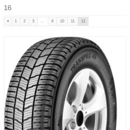
Poids lourd
16
Jantes
1
2
3
…
9
10
11
12
Gardiennage
Mécanique rapide
Contact