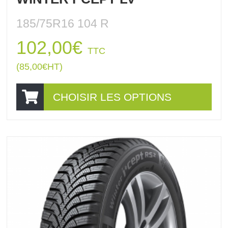
185/75R16 104 R
102,00
€
TTC
(
85,00
€
HT)
CHOISIR LES OPTIONS