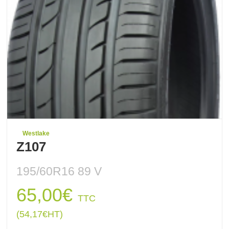
Westlake
Z107
195/60R16 89 V
65,00
€
TTC
(
54,17
€
HT)