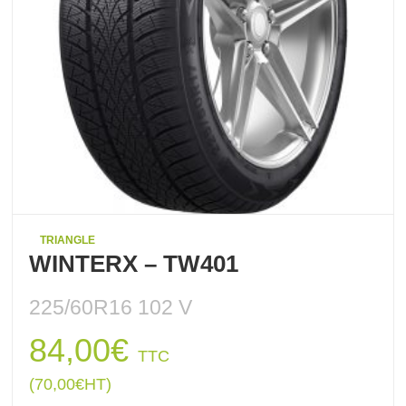
TRIANGLE
WINTERX – TW401
225/60R16 102 V
84,00
€
TTC
(
70,00
€
HT)