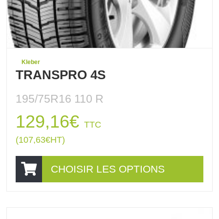
Kleber
TRANSPRO 4S
195/75R16 110 R
129,16
€
TTC
(
107,63
€
HT)
CHOISIR LES OPTIONS