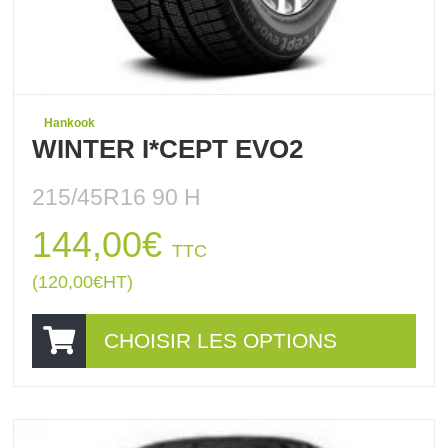
Hankook
WINTER I*CEPT EVO2
215/45R16 90 H
144,00
€
TTC
(
120,00
€
HT)
CHOISIR LES OPTIONS