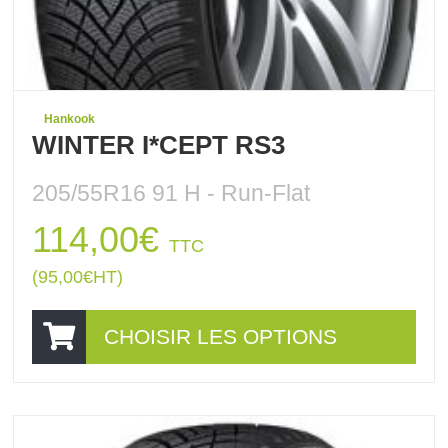
Hankook
WINTER I*CEPT RS3
205/55R16 91 H - Run-Flat
114,00
€
TTC
(
95,00
€
HT)
CHOISIR LES OPTIONS