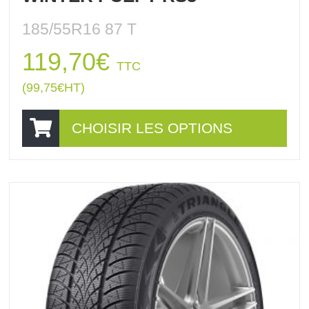
185/55R16 87 T
119,70
€
TTC
(
99,75
€
HT)
CHOISIR LES OPTIONS