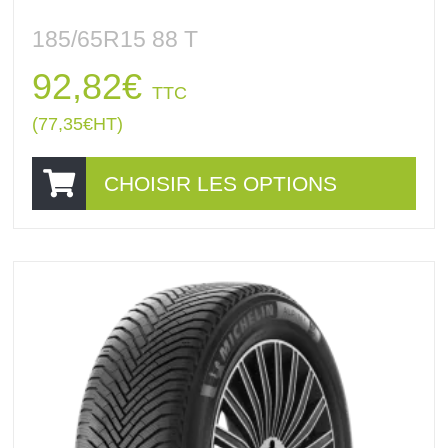
185/65R15 88 T
92,82
€
TTC
(
77,35
€
HT)
CHOISIR LES OPTIONS