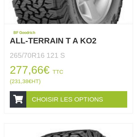
BF Goodrich
ALL-TERRAIN T A KO2
265/70R16 121 S
277,66
€
TTC
(
231,38
€
HT)
CHOISIR LES OPTIONS