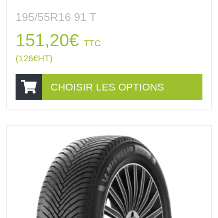
195/55R16 91 T
151,20
€
TTC
(
126
€
HT)
CHOISIR LES OPTIONS