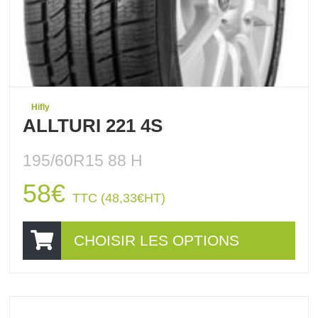
Hifly
ALLTURI 221 4S
195/60R15 88 H
58
€
TTC (
48,33
€
HT)
CHOISIR LES OPTIONS