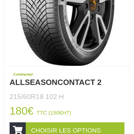
Continental
ALLSEASONCONTACT 2
215/60R18 102 H
180
€
TTC (
150
€
HT)
CHOISIR LES OPTIONS