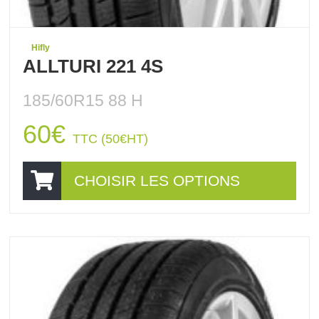
Hifly
ALLTURI 221 4S
185/60R15 88 H
60
€
TTC (
50
€
HT)
CHOISIR LES OPTIONS