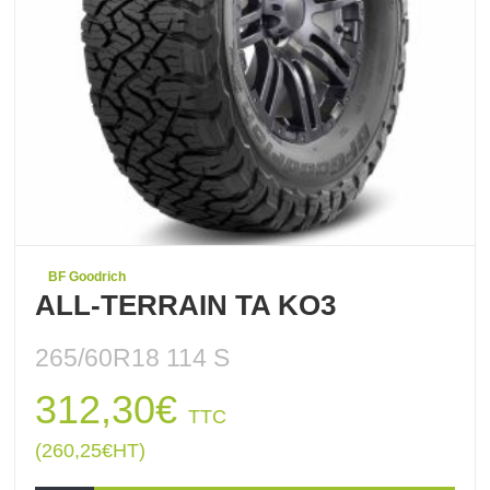
BF Goodrich
ALL-TERRAIN TA KO3
265/60R18 114 S
312,30
€
TTC
(
260,25
€
HT)