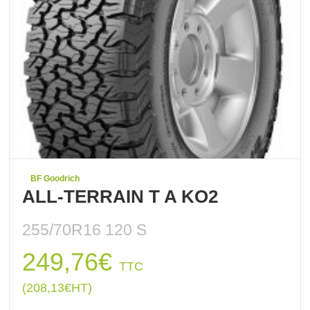
BF Goodrich
ALL-TERRAIN T A KO2
255/70R16 120 S
249,76
€
TTC
(
208,13
€
HT)