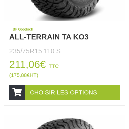
BF Goodrich
ALL-TERRAIN TA KO3
235/75R15 110 S
211,06
€
TTC
(
175,88
€
HT)
CHOISIR LES OPTIONS