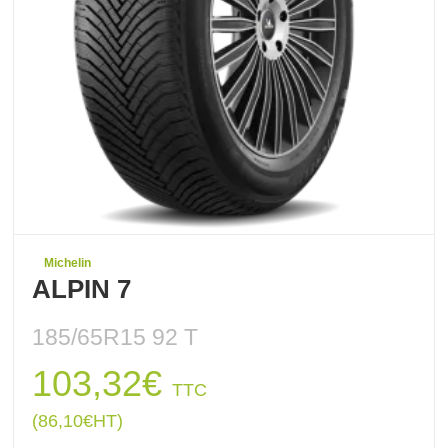
Michelin
ALPIN 7
185/65R15 92 T
103,32
€
TTC
(
86,10
€
HT)