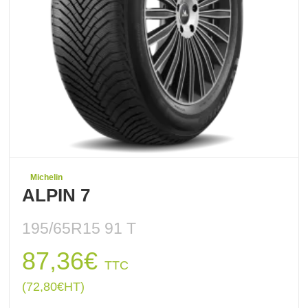
Michelin
ALPIN 7
195/65R15 91 T
87,36
€
TTC
(
72,80
€
HT)