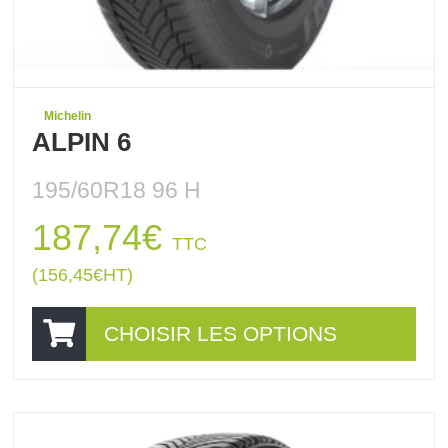
Michelin
ALPIN 6
195/60R18 96 H
187,74
€
TTC
(
156,45
€
HT)
CHOISIR LES OPTIONS