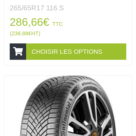
265/65R17 116 S
286,66
€
TTC
(
238,88
€
HT)
CHOISIR LES OPTIONS