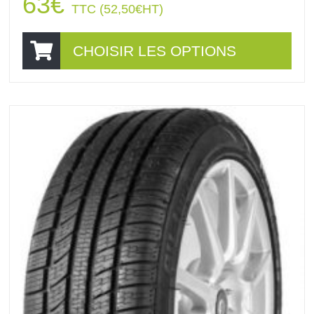
63
€
TTC (
52,50
€
HT)
CHOISIR LES OPTIONS