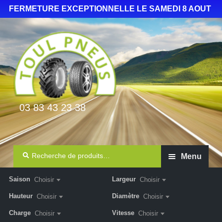
FERMETURE EXCEPTIONNELLE LE SAMEDI 8 AOUT
03 83 43 23 38
Recherche
Menu
Auto Camionnette 4×4
Saison
Largeur
Choisir
Choisir
Hauteur
Diamètre
Choisir
Choisir
Agricole
Charge
Vitesse
Choisir
Choisir
Poids lourd