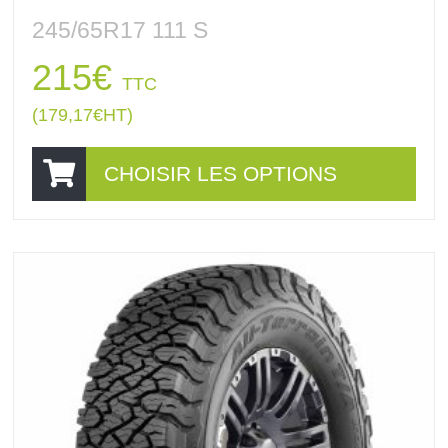
245/65R17 111 S
215
€
TTC
(
179,17
€
HT)
CHOISIR LES OPTIONS