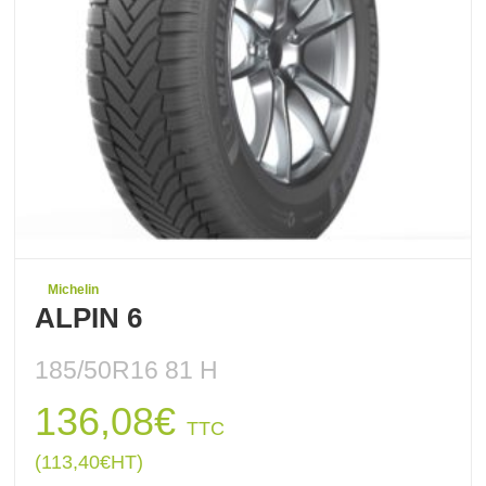
Michelin
ALPIN 6
185/50R16 81 H
136,08
€
TTC
(
113,40
€
HT)