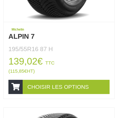
Michelin
ALPIN 7
195/55R16 87 H
139,02
€
TTC
(
115,85
€
HT)
CHOISIR LES OPTIONS